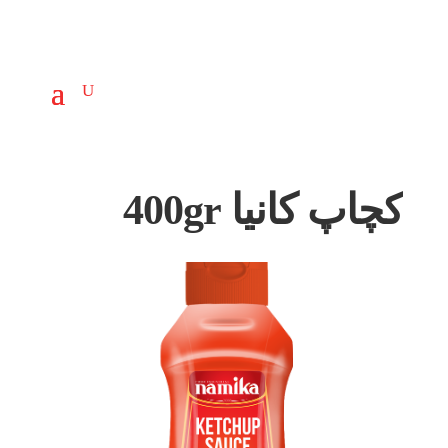
کچاپ کانیا 400gr